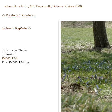
album
:
Ann Arbor, MI / Decatur, IL, Duben a Květen 2009
<< Previous / Dozadu <<
>> Next / Kupředu >>
This image / Tento
obrázek:
IMGP4124
File: IMGP4124.jpg