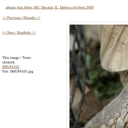
album
:
Ann Arbor, MI / Decatur, IL, Duben a Květen 2009
<< Previous / Dozadu <<
>> Next / Kupředu >>
This image / Tento
obrázek:
IMGP4165
File: IMGP4165.jpg