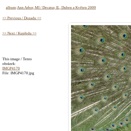
album
:
Ann Arbor, MI / Decatur, IL, Duben a Květen 2009
<< Previous / Dozadu <<
>> Next / Kupředu >>
This image / Tento
obrázek:
IMGP4170
File: IMGP4170.jpg