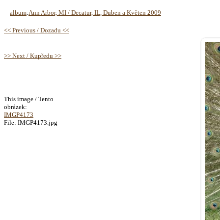
album
:
Ann Arbor, MI / Decatur, IL, Duben a Květen 2009
<< Previous / Dozadu <<
>> Next / Kupředu >>
This image / Tento
obrázek:
IMGP4173
File: IMGP4173.jpg