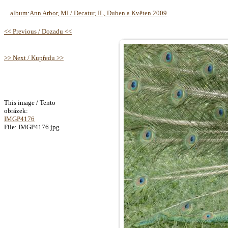
album
:
Ann Arbor, MI / Decatur, IL, Duben a Květen 2009
<< Previous / Dozadu <<
>> Next / Kupředu >>
This image / Tento
obrázek:
IMGP4176
File: IMGP4176.jpg