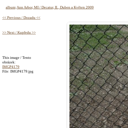
album
:
Ann Arbor, MI / Decatur, IL, Duben a Květen 2009
<< Previous / Dozadu <<
>> Next / Kupředu >>
This image / Tento
obrázek:
IMGP4179
File: IMGP4179.jpg