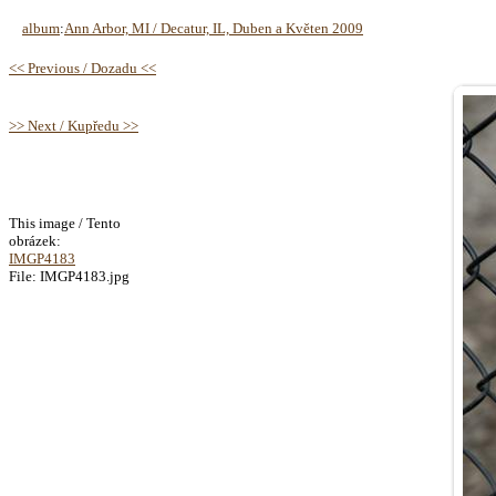
album
:
Ann Arbor, MI / Decatur, IL, Duben a Květen 2009
<< Previous / Dozadu <<
>> Next / Kupředu >>
This image / Tento
obrázek:
IMGP4183
File: IMGP4183.jpg