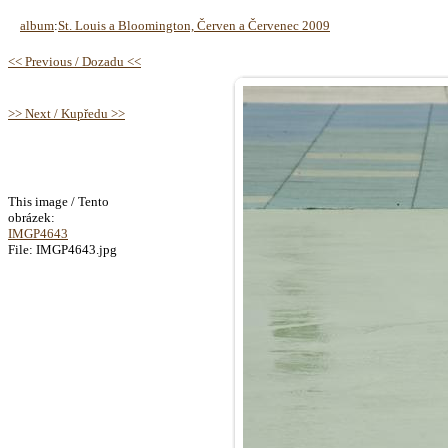
album
:
St. Louis a Bloomington, Červen a Červenec 2009
<< Previous / Dozadu <<
>> Next / Kupředu >>
This image / Tento
obrázek:
IMGP4643
File: IMGP4643.jpg