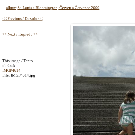
album
:
St. Louis a Bloomington, Červen a Červenec 2009
<< Previous / Dozadu <<
>> Next / Kupředu >>
This image / Tento
obrázek:
IMGP4614
File: IMGP4614.jpg