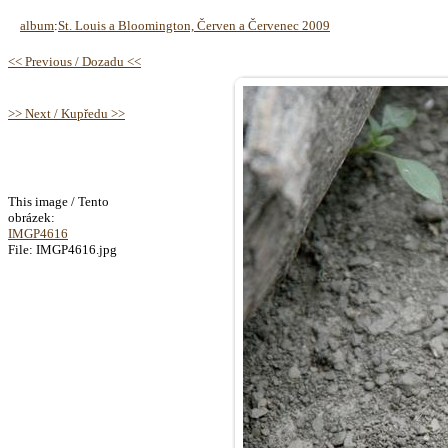
album
:
St. Louis a Bloomington, Červen a Červenec 2009
<< Previous / Dozadu <<
>> Next / Kupředu >>
This image / Tento
obrázek:
IMGP4616
File: IMGP4616.jpg