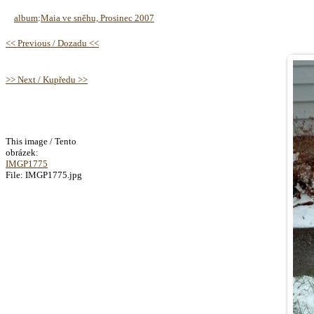
album
:
Maia ve sněhu, Prosinec 2007
<< Previous / Dozadu <<
>> Next / Kupředu >>
This image / Tento
obrázek:
IMGP1775
File: IMGP1775.jpg