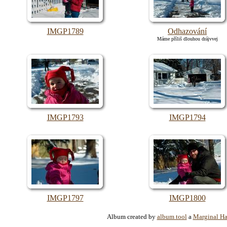
IMGP1789
Odhazování
Máme příliš dlouhou drájvvej
IMGP1793
IMGP1794
IMGP1797
IMGP1800
Album created by
album tool
a
Marginal H